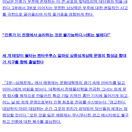
아남은 인류가 우주에 존재하는 더 큰 공포와 맞닥뜨리며 대단원의 막을 내
린다. 1부에서 3부로 이어지는 무한한 상상력은 우주에 대한 본질적인 사고
를 극한으로 끌어올리며 지적 즐거움을 경험하게 한다.
“인류가 이 전쟁에서 승리하는 것은 불가능하다.너희는 벌레다!”
세 개 태양이 불타는 켄타우루스 알파성 삼중성계삼체 문명의 항성급 함대
가 지구를 향해 출발한다
『1부―삼체문제』에서 예원제는 문화대혁명의 광기 속에 아버지를 잃고,
어머니에게 버림을 받는다. 대학에서 천체물리학을 전공한 그녀는 외계 문
명 탐사를 목적으로 만들어진 특급 기밀 지역인 홍안 기지에 들어가게 되고,
어느 날 밤 외계 문명으로부터 인류 최초로 전파를 수신받는다. “경고한다.
대답하지 마라! 대답하는 순간 그곳의 위치가 파악되어 당신들의 세계는 점
령당할 것이다.” 모든 것을 잃은 예원제는 무시무시한 경고 메시지에도 불구
하고 인류에 대한 복수를 결심한다.