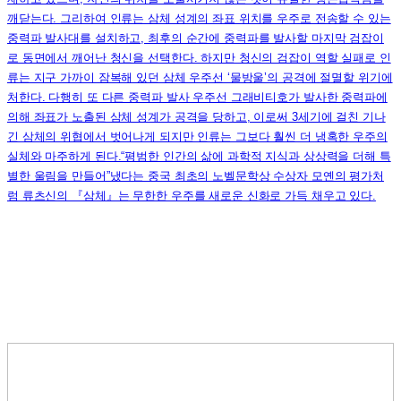
깨닫는다. 그리하여 인류는 삼체 성계의 좌표 위치를 우주로 전송할 수 있는
중력파 발사대를 설치하고, 최후의 순간에 중력파를 발사할 마지막 검잡이
로 동면에서 깨어난 청신을 선택한다. 하지만 청신의 검잡이 역할 실패로 인
류는 지구 가까이 잠복해 있던 삼체 우주선 ‘물방울’의 공격에 절멸할 위기에
처한다. 다행히 또 다른 중력파 발사 우주선 그래비티호가 발사한 중력파에
의해 좌표가 노출된 삼체 성계가 공격을 당하고, 이로써 3세기에 걸친 기나
긴 삼체의 위협에서 벗어나게 되지만 인류는 그보다 훨씬 더 냉혹한 우주의
실체와 마주하게 된다.“평범한 인간의 삶에 과학적 지식과 상상력을 더해 특
별한 울림을 만들어”냈다는 중국 최초의 노벨문학상 수상자 모옌의 평가처
럼 류츠신의 『삼체』는 무한한 우주를 새로운 신화로 가득 채우고 있다.