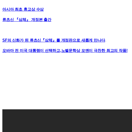
아시아 최초 휴고상 수상
류츠신 『삼체』 개정본 출간
SF의 신화가 된 류츠신『삼체』를 개정판으로 새롭게 만나다
.
오바마 전 미국 대통령이 선택하고,노벨문학상 모옌이 극찬한 최고의 작품!