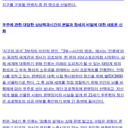
지구를 구원할 면벽자 중 한 명으로 선발된다.
우주에 관한 대담한 상상력과시간의 본질과 창세의 비밀에 대한 새로운 신
화
‘지구의 과거’ 3부작의 마지막 편인 『3부―사신의 영생』에서는 ‘인류애’라
는 동양적 세계관과 정서가 강조되며, 한 편의 러브스토리처럼 시작된다. 삼
체 세계에 대항하기 위해 인류는 미래의 도피처가 될 수 있는 태양계 밖의
항성과 그 부속 행성의 소유권을 판매하는 스타 프로젝트를 진행한다. 안락
사를 앞두고 있는 윈톈밍은 대학 시절 짝사랑하던 청신을 위해 별(DX3906)
을 선물하기로 한다. 그 후 삼체 세계를 직접 정찰하기 위해 인간의 뇌를 비
행체에 담아 우주로 쏘아 보내는 계단 프로젝트에 윈톈밍이 선택되고, 자신
에게 별을 선물한 사람이 윈톈밍이란 사실을 알게 된 21세기 우주학자 청신
은 프로젝트의 성공 여부를 확인하기 위해 긴 동면에 들어간다.
한편, 3세기 후 인류는 ‘암흑의 숲’에는 삼체 문명 말고도 수많은 위험이 존
재하고 있으며, 자신의 위치를 노출시키지 않는 것이 유일한 생존법칙임을