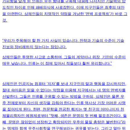
가피함을 알게 된 인류는 우주 함대를 구축해 대응에 나서지만 기술력의 압
도적인 차이로 인해 패배의식에 사로잡힌다. 이에 지구인들은 최후의 대안
을 마련한다. 삼체인들의 치명적인 약점을 겨냥한 ‘면벽 프로젝트’가 바로 그
것.
“우리가 주목해야 할 한 가지 사실이 있습니다. 전략과 기술의 수준이 기술
진보와 정비례하지 않는다는 점입니다.
삼체인들은 투명한 사고로 소통하며, 그들의 계약이나 위장, 기만의 수준이
매우 낮습니다. 인류는 이 점에 있어서 적들보다 훨씬 유리합니다.”
삼체인은 인공지능 컴퓨터 ‘지자’를 보내 지구인의 말과 행동을 감시하지만,
절대 속마음은 읽을 수 없다는 약점을 이용해 지구에서는 네 명의 면벽자를
선발한다. 그들은 인류를 구원할 수 있는 방법을 구하되, 삼체인은 물론 우
주 전체로부터 자신의 생각을 감춰야 한다는 인류 역사상 가장 어려운 사명
을 짊어지게 된다. 한편, 천문학을 전공한 뤄지는 옛 친구의 어머니이자 천
체물리학자인 예원제로부터 “첫째, 생존은 문명의 첫 번째 필요조건이다. 둘
째, 문명은 끊임없이 성장하고 확장되지만 우주의 물질 총량은 불변한다”라
는 명제와 함께 우주사회학을 연구해보라는 권유를 받는다. 그리고 얼마 뒤