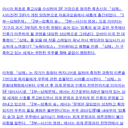
아시아 최초로 휴고상을 수상하며 SF 거장으로 등극한 류츠신의 『삼체』
시리즈(전 3권)가 개정 양장본으로 자음과모음에서 새롭게 출간되었다. 『1
부―삼체문제』 『2부―암흑의 숲』 『3부―사신의 영생』으로 이어지는
‘지구의 과거’ 3부작은 무수한 위험이 숨어 있는 ‘암흑의 숲’과 같은 우주에서
인류가 마주하게 될 운명을 대담한 상상력으로 그려냈다. 오바마 미국 전 대
통령이 “『삼체』를 읽을 때 작품 스케일이 워낙 커서 백악관의 일상사가 사
소하게 느껴졌다”(『뉴욕타임스』 인터뷰)라고 평했을 만큼, 『삼체』가 구
축하고 있는 세계는 무한한 우주를 향해 끝없이 팽창한다.
이처럼 『삼체』는 작가가 컴퓨터 엔지니어로 일하며 축적한 과학적 이론을
기반으로 독자들에게 우주에 관한 초월적인 시야를 선사한다. 『삼체』는
문화대혁명에서부터 수백 년 후 외계 문명과 인류의 전면전까지로 이어지는
SF 대서사시로 『1부―삼체문제』에서는 지구로부터 4광년 떨어져 있는 삼
체 세계와 신호를 주고받으면서 외계 문명과 조우하게 된 인류의 운명을 그
려내고 있으며, 『2부―암흑의 숲』에서는 “문명은 끊임없이 성장하고 확장
되지만 우주의 물질 총량은 불변한다”라는 우주 공리(公理)를 내세우며 ‘암흑
의 숲’과 같은 우주에서 살아남기 위해서는 외계 문명과의 생존경쟁이 불가
피함을 말한다. 『3부―사신의 영생』에서는 외계 문명과의 전면전에서 살