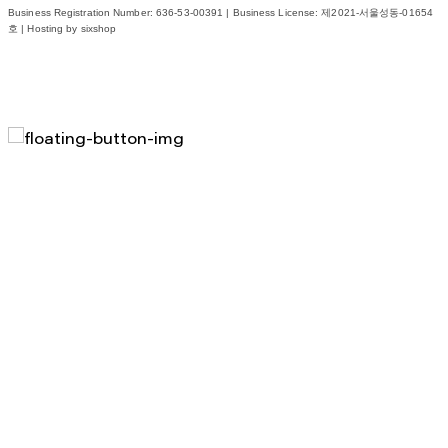
Business Registration Number:
636-53-00391
| Business License:
제2021-서울성동-01654
호
| Hosting by sixshop