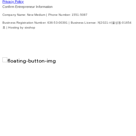
Privacy Policy
Confirm Entrepreneur Information
Company Name: New Medium | Phone Number: 1551-5087
Business Registration Number:
636-53-00391
| Business License:
제2021-서울성동-01654
호
| Hosting by sixshop