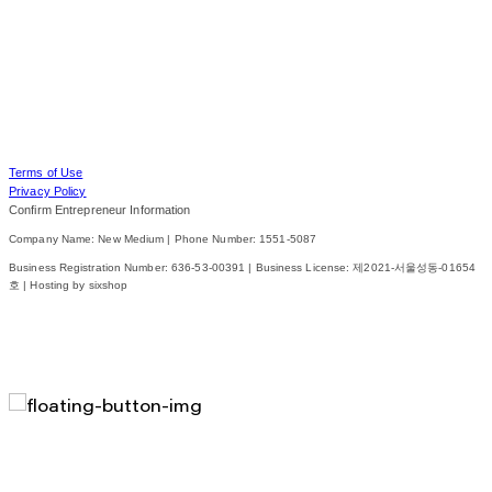
Terms of Use
Privacy Policy
Confirm Entrepreneur Information
Company Name: New Medium | Phone Number: 1551-5087
Business Registration Number:
636-53-00391
| Business License:
제2021-서울성동-01654
호
| Hosting by sixshop