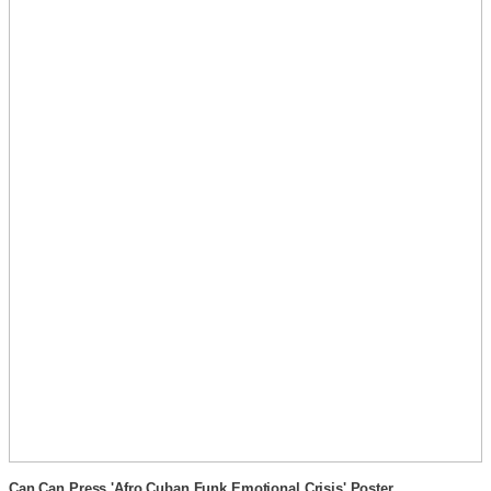
Can Can Press 'Afro Cuban Funk Emotional Crisis' Poster