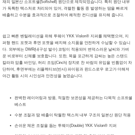
재의 일본산 소프트쉘(Softshell) 원단으로 제작되었습니다. 특히 원단 내부
가 독특한 텍스처로 처리되어 있어, 격렬한 활동 중 발생하는 땀을 빠르게
배출하고 수분을 효과적으로 조절하여 쾌적한 컨디션을 유지해 줍니다.
쉽고 빠른 벤틸레이션을 위해 투웨이 YKK Vislon® 지퍼를 채택했으며, 지
퍼형 핸드 포켓과 후면 포켓을 배치해 소지품을 안전하게 수납할 수 있습니
다. 외부에는 DWR(내구성 발수) 코팅이 적용되어 변덕스러운 날씨와 가벼
운 비로부터 신체를 보호합니다. 또한, 목을 포근하게 감싸는 높은 스탠드
칼라와 암홀 바인딩, 허리 조임(Cinch) 장치로 찬 바람의 유입을 빈틈없이 차
단하며, 후면부에는 리플렉티브(반사) 파이핑과 윈드스로우 로고가 더해져
야간 활동 시의 시인성과 안전성을 높였습니다.
완벽한 레이어링과 방풍, 적절한 보온성을 제공하는 다목적 소프트쉘
베스트
수분 조절과 땀 배출이 탁월한 텍스처 내부 구조의 일본산 원단 적용
손쉬운 체온 조절을 돕는 투웨이(Double) YKK Vislon® 지퍼