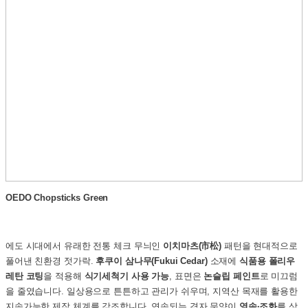
OEDO Chopsticks Green
에도 시대에서 유래한 전통 체크 무늬인
이치마츠(市松)
패턴을 현대적으로
풀어낸 친환경 젓가락.
후쿠이 삼나무(Fukui Cedar)
소재에
식품용 폴리우
레탄 코팅
을 적용해
식기세척기 사용 가능
, 표면은
논슬립 페인트
로 미끄럼
을 줄였습니다. 일상용으로 튼튼하고 관리가 쉬우며, 지역산 목재를 활용한
지속가능한 제작 체계를 강조합니다. 연속되는 격자 문양이
영속·조화
를 상