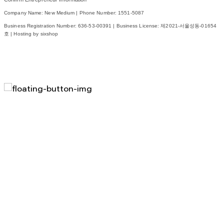
Company Name: New Medium | Phone Number: 1551-5087
Business Registration Number:
636-53-00391
| Business License:
제2021-서울성동-01654
호
| Hosting by sixshop