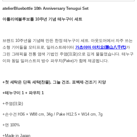
atelierBluebottle 10th Anniversary Tenugui Set
아틀리에블루보틀 10주년 기념 테누구이 세트
브랜드 10주년을 기념해 만든 한정 테누구이 세트. 아웃도어에서 자주 쓰는
소형 기어들을 모티프로, 일러스트레이터
가츠야마 야치요(勝山八千代)
가
그린 그래픽을 전통 염색 기법인 주염(注染)으로 깊게 물들였습니다. 테누구
이와 동일 일러스트의 방수 파우치(Pake)가 함께 제공됩니다.
+첫 세탁은 단독 세탁(찬물), 그늘 건조. 표백제·건조기 지양
+테누구이 1 + 파우치 1
+주염(注染)
+손수건 H36 × W88 cm, 34g / Pake H12.5 × W14 cm, 7g
+면 100%
+Made in Japan