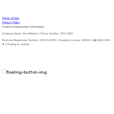
Terms of Use
Privacy Policy
Confirm Entrepreneur Information
Company Name: New Medium | Phone Number: 1551-5087
Business Registration Number:
636-53-00391
| Business License:
제2021-서울성동-01654
호
| Hosting by sixshop