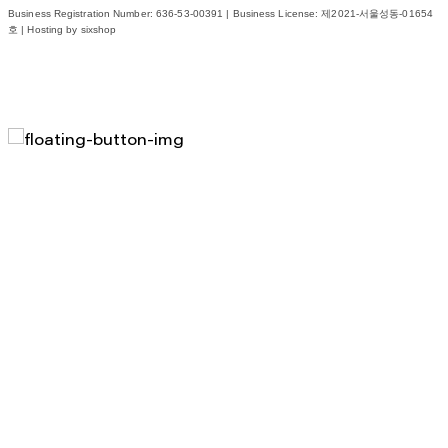
Business Registration Number:
636-53-00391
| Business License:
제2021-서울성동-01654
호
| Hosting by sixshop