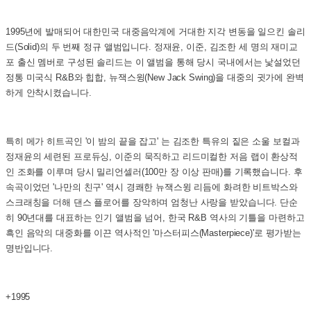
1995년에 발매되어 대한민국 대중음악계에 거대한 지각 변동을 일으킨 솔리
드(Solid)의 두 번째 정규 앨범입니다. 정재윤, 이준, 김조한 세 명의 재미교
포 출신 멤버로 구성된 솔리드는 이 앨범을 통해 당시 국내에서는 낯설었던
정통 미국식 R&B와 힙합, 뉴잭스윙(New Jack Swing)을 대중의 귓가에 완벽
하게 안착시켰습니다.
특히 메가 히트곡인 '이 밤의 끝을 잡고' 는 김조한 특유의 짙은 소울 보컬과
정재윤의 세련된 프로듀싱, 이준의 묵직하고 리드미컬한 저음 랩이 환상적
인 조화를 이루며 당시 밀리언셀러(100만 장 이상 판매)를 기록했습니다. 후
속곡이었던 '나만의 친구' 역시 경쾌한 뉴잭스윙 리듬에 화려한 비트박스와
스크래칭을 더해 댄스 플로어를 장악하며 엄청난 사랑을 받았습니다. 단순
히 90년대를 대표하는 인기 앨범을 넘어, 한국 R&B 역사의 기틀을 마련하고
흑인 음악의 대중화를 이끈 역사적인 '마스터피스(Masterpiece)'로 평가받는
명반입니다.
+1995