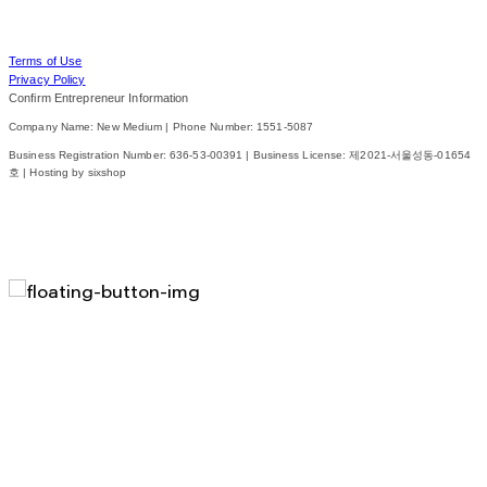
Terms of Use
Privacy Policy
Confirm Entrepreneur Information
Company Name: New Medium | Phone Number: 1551-5087
Business Registration Number:
636-53-00391
| Business License:
제2021-서울성동-01654
호
| Hosting by sixshop