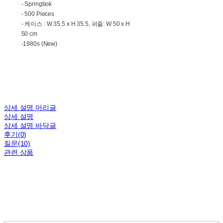
- Springbok
- 500 Pieces
- 케이스 : W 35.5 x H 35.5, 퍼즐: W 50 x H
50 cm
-1980s (New)
상세 설명 머리글
상세 설명
상세 설명 바닥글
후기(0)
질문(10)
관련 상품