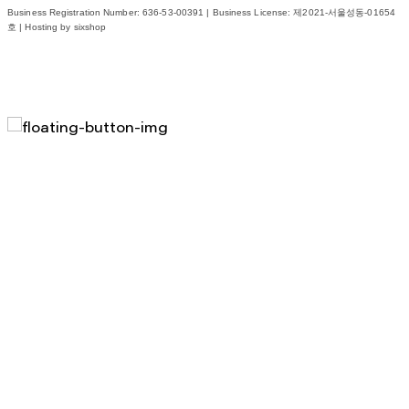
Business Registration Number:
636-53-00391
| Business License:
제2021-서울성동-01654
호
| Hosting by sixshop