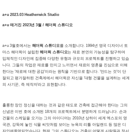
a+u 2023.03 Heatherwick Studio
a+u 매거진 2023년 3월 / 헤더윅 스튜디오
a+u 3월호에서는
헤더윅 스튜디오
를 소개합니다. 1994년 영국 디자이너 토
마스 헤더윅이 설립한
헤더윅 스튜디오
는 재료 본연의 가능성을 탐구하며
입체적인 디자인에 집중해 다양한 유형과 규모의 프로젝트를 진행하고 있습
니다. 그들의 작업은 재료를 만지고 느끼면서 재료의 영혼을 진심으로 이해
한다는 '재료에 대한 공감'이라는 원칙을 기반으로 합니다. '만드는 것'이 단
절되고 평가절하된 건축계에서 헤더윅은 자신을 '대형 건물을 설계하는 세계
의 사기꾼, 즉 제작자'라고 표현합니다.
훌륭한 장인 정신을 대하는 것과 같은 태도로 건축에 접근해야 한다는 그의
신념은 이번 호에 소개된 18개의 프로젝트에서 분명하게 드러납니다. 손과
건물의 스케일을 오가는 그의 아이디어는 2010년 상하이 세계 엑스포의 영
국관, 강둑에 놓인 식물 씨앗처럼 보이는 뉴욕의 리틀 아일랜드 등 많은 디
자인에투영되었습니다. 현재 그의 스튜디오는 건축이 어떻게 사람들과 정서