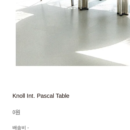
Knoll Int. Pascal Table
0원
배송비
-