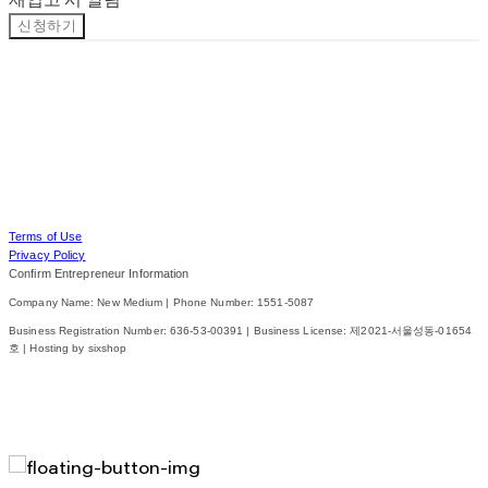
신청하기
Terms of Use
Privacy Policy
Confirm Entrepreneur Information
Company Name: New Medium | Phone Number: 1551-5087
Business Registration Number:
636-53-00391
| Business License:
제2021-서울성동-01654
호
| Hosting by sixshop