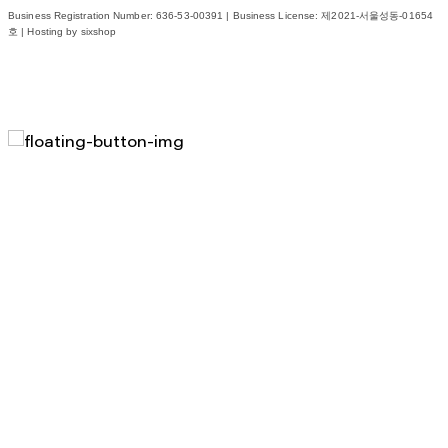
Business Registration Number:
636-53-00391
| Business License:
제2021-서울성동-01654
호
| Hosting by sixshop