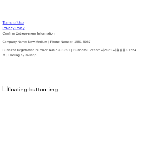
Terms of Use
Privacy Policy
Confirm Entrepreneur Information
Company Name: New Medium | Phone Number: 1551-5087
Business Registration Number:
636-53-00391
| Business License:
제2021-서울성동-01654
호
| Hosting by sixshop