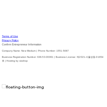
Terms of Use
Privacy Policy
Confirm Entrepreneur Information
Company Name: New Medium | Phone Number: 1551-5087
Business Registration Number:
636-53-00391
| Business License:
제2021-서울성동-01654
호
| Hosting by sixshop