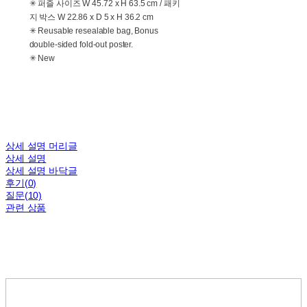
✳ 퍼즐 사이즈 W 45.72 x H 63.5 cm / 패키
지 박스 W 22.86 x D 5 x H 36.2 cm
✳ Reusable resealable bag, Bonus
double-sided fold-out poster.
✳ New
상세 설명 머리글
상세 설명
상세 설명 바닥글
후기(0)
질문(10)
관련 상품