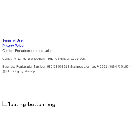
Terms of Use
Privacy Policy
Confirm Entrepreneur Information
Company Name: New Medium | Phone Number: 1551-5087
Business Registration Number:
636-53-00391
| Business License:
제2021-서울성동-01654
호
| Hosting by sixshop