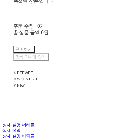
품절된 상품입니다.
주문 수량
0개
총 상품 금액
0원
구매하기
장바구니에 담기
✳ DEEWEE
✳ W 50 x H 70
✳ New
상세 설명 머리글
상세 설명
상세 설명 바닥글