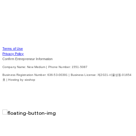
Terms of Use
Privacy Policy
Confirm Entrepreneur Information
Company Name: New Medium | Phone Number: 1551-5087
Business Registration Number:
636-53-00391
| Business License:
제2021-서울성동-01654
호
| Hosting by sixshop