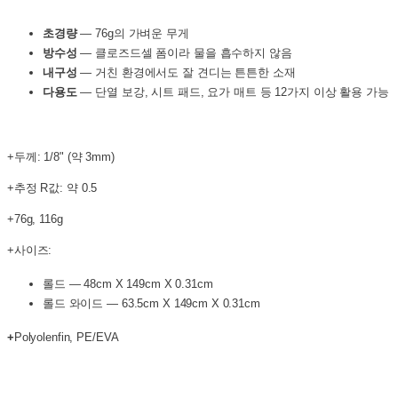
초경량
— 76g의 가벼운 무게
방수성
— 클로즈드셀 폼이라 물을 흡수하지 않음
내구성
— 거친 환경에서도 잘 견디는 튼튼한 소재
다용도
— 단열 보강, 시트 패드, 요가 매트 등 12가지 이상 활용 가능
+두께: 1/8" (약 3mm)
+추정 R값: 약 0.5
+76g, 116g
+사이즈:
롤드 — 48cm X 149cm X 0.31cm
롤드 와이드 — 63.5cm X 149cm X 0.31cm
+
Polyolenfin, PE/EVA