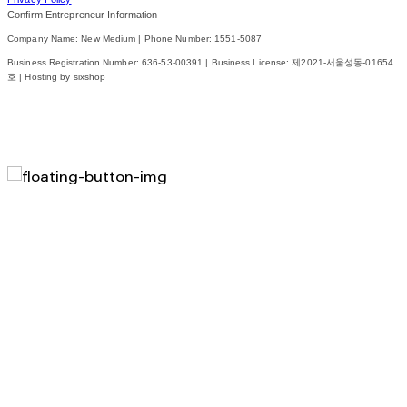
Confirm Entrepreneur Information
Company Name: New Medium | Phone Number: 1551-5087
Business Registration Number:
636-53-00391
| Business License:
제2021-서울성동-01654
호
| Hosting by sixshop