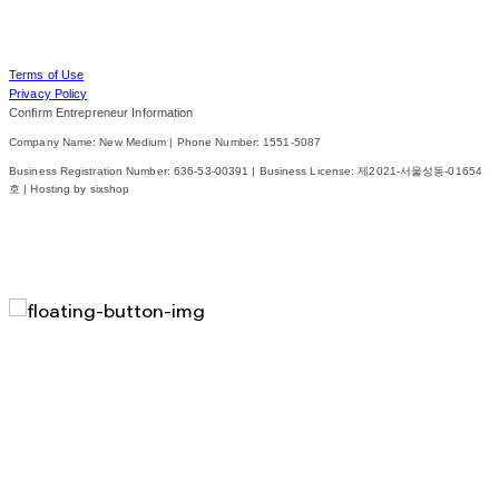
Terms of Use
Privacy Policy
Confirm Entrepreneur Information
Company Name: New Medium | Phone Number: 1551-5087
Business Registration Number:
636-53-00391
| Business License:
제2021-서울성동-01654
호
| Hosting by sixshop