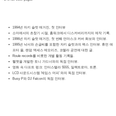
1994년 자키 슬럿 매거진, 첫 인터뷰
소마에서의 초창기 시절, 홈워크에서 디스커버리까지의 제작 기록.
1996년 자키 슬럿 매거진, 첫 번째 언마스크 커버 화보와 인터뷰.
1995년 낙서와 손글씨를 포함한 자키 슬럿과의 팩스 인터뷰. 휴먼 애
프터 올, 랜덤 액세스 메모리즈, 코첼라 공연에 대한 글.
Roule records를 비롯한 개별 활동 기록들.
헬멧을 개발한 토니 가드너와의 독점 인터뷰.
영화 속 다프트 펑크: 인터스텔라 5555, 일렉트로마, 트론.
LCD 사운드시스템 '제임스 머피' 와의 독점 인터뷰.
Busy P와 DJ Falcon의 독점 인터뷰.