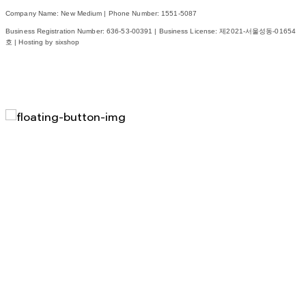
Company Name: New Medium | Phone Number: 1551-5087
Business Registration Number:
636-53-00391
| Business License:
제2021-서울성동-01654
호
| Hosting by sixshop